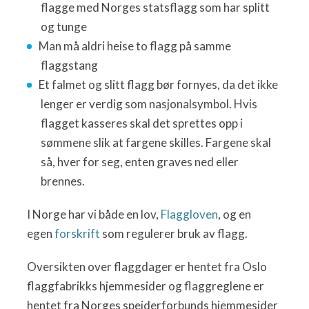
flagge med Norges statsflagg som har splitt
og tunge
Man må aldri heise to flagg på samme
flaggstang
Et falmet og slitt flagg bør fornyes, da det ikke
lenger er verdig som nasjonalsymbol. Hvis
flagget kasseres skal det sprettes opp i
sømmene slik at fargene skilles. Fargene skal
så, hver for seg, enten graves ned eller
brennes.
I Norge har vi både en lov,
Flaggloven
, og en
egen
forskrift
som regulerer bruk av flagg.
Oversikten over flaggdager er hentet fra Oslo
flaggfabrikks hjemmesider og flaggreglene er
hentet fra Norges speiderforbunds hjemmesider